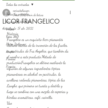
Todas las entradas
cocinaitalianapr
Todas las entradas
5 mar 2021
1 min de lectura
LICOR FRANGELICO
Cervezas Artesanales
Actualizado:
17 abr 2021
Videos
Historia
Fotos 360
Frangelico es un exquisito licor piamontés 
Platos Italianos
italiano nacido de la invención de los frailes, 
en particular de Fra Angelico, que también da 
Risotto
el nombre a este producto.Método de 
Premios
producciónFrangelico se obtiene mediante la 
Premios
infusión de algunos ingredientes típicos 
piamonteses en alcohol: en particular, la 
avellana redonda piamontesa, típica de las 
Langhe, que primero se tuesta y destila y 
luego se combina con una mezcla de especias y 
hierbas aromáticas, café, vainilla.
Uso