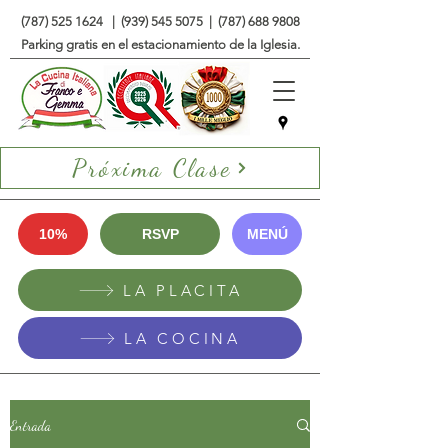
(787) 525 1624
|
(939) 545 5075
|
(787) 688 9808
Parking gratis en el estacionamiento de la Iglesia.
Próxima Clase
10%
RSVP
MENÚ
LA PLACITA
LA COCINA
Entrada