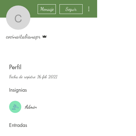
Más acciones
Mensaje
Seguir
cocinaitalianapr
Administrador
cocinaitalianapr
Admin
+
4
Perfil
Fecha de registro: 16 feb 2021
Insignias
Admin
Entradas