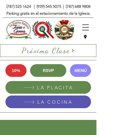
(787) 525 1624
|
(939) 545 5075
|
(787) 688 9808
Parking gratis en el estacionamiento de la Iglesia.
Próxima Clase
10%
RSVP
MENÚ
LA PLACITA
LA COCINA