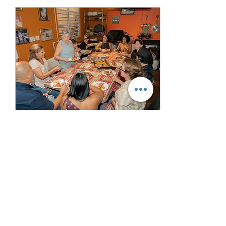
4 jul 2026
∙
2
min
Que quiere decir curso
avanzado
Que quiere decir curso avanzado,
y para quien es dirigido? Nuestro
curso avanzado esta diseñado
para todos porque, en cada clase
,habrá recetas avanzadas(