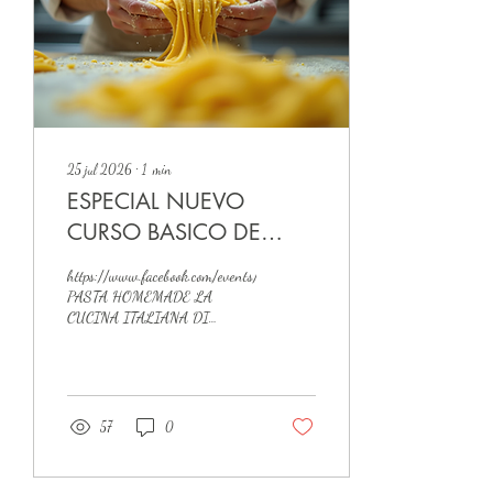
25 jul 2026
∙
1
min
ESPECIAL NUEVO
CURSO BASICO DE
COCINA ITALIANA PARA
https://www.facebook.com/events/1478783544006285
PRINCIPIANTE
PASTA HOMEMADE LA
CUCINA ITALIANA DI
FRANCO E GEMMA
57
0