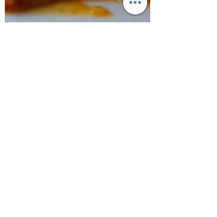
Don Franco
25 feb
1 min de lectura
Descubre Cómo
Preparar una Deliciosa
Lasaña Boloñesa en