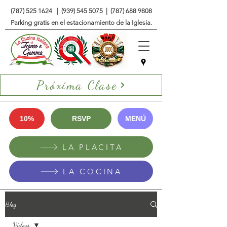
(787) 525 1624
|
(939) 545 5075
|
(787) 688 9808
Parking gratis en el estacionamiento de la Iglesia.
Próxima Clase
10%
RSVP
MENÚ
LA PLACITA
LA COCINA
Blog
Videos