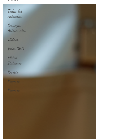
Todas las
entradas
Cervezas
Artesanales
Videos
Fotos 360
Platos
Italianos
Risotto
Premios
Premios