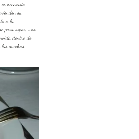
 es necesario 
omienden su 
do a la 
se para sopas, uno 
ervida dentro de 
de las muchas 