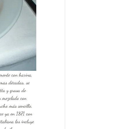
imas décadas, se 
otta y grasa de 
 y mezclado con 
cho más sencillo, 
ece ya en 1871 con 
taliana los incluye 