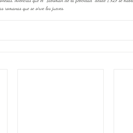
oloñesas, mientras que el "Talismán de la felicidad" desde 1927 se hab
ias romanas que se sirve los jueves.