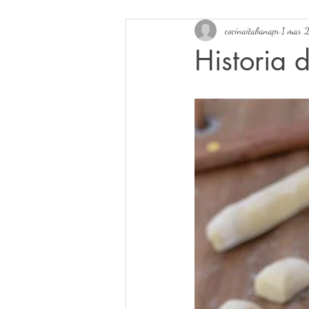
cocinaitalianapr
1 mar 
Historia 