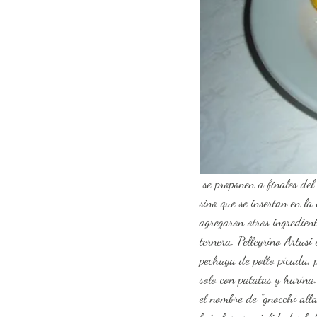
 se proponen a finales del siglo XVIII y las patatas hervidas y trituradas no se mezclan simplemente con harina, 
sino que se insertan en l
agregaron otros ingredient
ternera. Pellegrino Artus
pechuga de pollo picada,
solo con patatas y harina
el nombre de "gnocchi alla