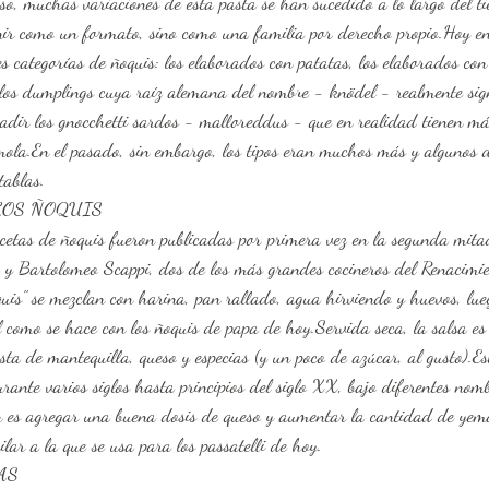
so, muchas variaciones de esta pasta se han sucedido a lo largo del ti
nir como un formato, sino como una familia por derecho propio.Hoy en
s categorías de ñoquis: los elaborados con patatas, los elaborados co
os dumplings cuya raíz alemana del nombre - knödel - realmente sign
dir los gnocchetti sardos - malloreddus - que en realidad tienen más
ola.En el pasado, sin embargo, los tipos eran muchos más y algunos d
tablas.
LOS ÑOQUIS 
ecetas de ñoquis fueron publicadas por primera vez en la segunda mita
 y Bartolomeo Scappi, dos de los más grandes cocineros del Renacimi
is" se mezclan con harina, pan rallado, agua hirviendo y huevos, lueg
al como se hace con los ñoquis de papa de hoy.Servida seca, la salsa es 
ta de mantequilla, queso y especias (y un poco de azúcar, al gusto).Est
rante varios siglos hasta principios del siglo XX, bajo diferentes nomb
 es agregar una buena dosis de queso y aumentar la cantidad de yem
ar a la que se usa para los passatelli de hoy.
AS