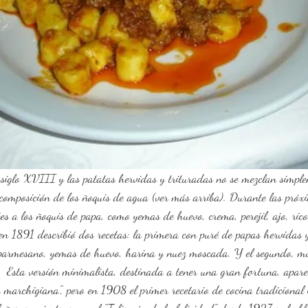
a composición de los ñoquis de agua (ver más arriba). Durante las próx
es a los ñoquis de papa, como yemas de huevo, crema, perejil, ajo, ric
i en 1891 describió dos recetas: la primera con puré de papas hervidas
 parmesano, yemas de huevo, harina y nuez moscada. Y el segundo, mu
.  Esta versión minimalista, destinada a tener una gran fortuna, apar
 marchigiana", pero en 1908 el primer recetario de cocina tradicional i