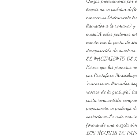
Quizás precisamente por e
ñoquis no se podrían defi
conocemos básicamente tre
llamados a la romana) y l
masa".A estos podemos aña
común con la pasta de sém
desaparecido de nuestras 
EL NACIMIENTO DE 
Parece que las primeras r
por Cristoforo Messisbugo
"macarrones llamados ñoqu
reverso de la gratugia", t
pasta renacentista compues
preparación se prolongó du
variaciones.Lo más común
formando una mezcla simil
LOS ÑOQUIS DE PAP