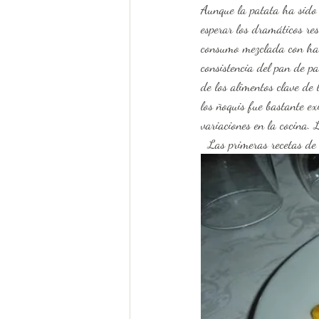
Aunque la patata ha sido 
esperar los dramáticos re
consumo mezclada con har
consistencia del pan de pa
de los alimentos clave de
los ñoquis fue bastante ex
variaciones en la co
  Las primeras recetas d