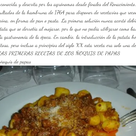
conocida y descrita por los agrónomos desde finales del Renacimiento,
sultados de la hambruna de 1764 para disponer de recetarios que rec
ina, en forma de pan o pasta. La primera solución nunca acertó debi
tata que se derretía al mojarse, por lo que no podía utilizarse como ba
 la gastronomía de la época. En cambio, la introducción de la patata h
itosa, pero incluso a principios del siglo XX esta receta era solo una 
cina. LAS PRIMERAS RECETAS DE LOS ÑOQUIS DE PAPAS
e ñoquis de papas