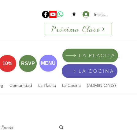
Iniciar sesión
Próxima Clase
LA PLACITA
MENÚ
10%
RSVP
LA COCINA
og
Comunidad
La Placita
La Cocina
(ADMIN ONLY)
Premios