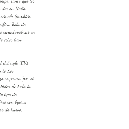
empo, tanto que los 
 día en Italia 
n sémola (también 
ifica "bola de 
 características en 
e estos han 
d del siglo XVI 
ento.Los 
o se pasan "por el 
típica de toda la 
e tipo de 
res con ligeras 
as de huevo, 