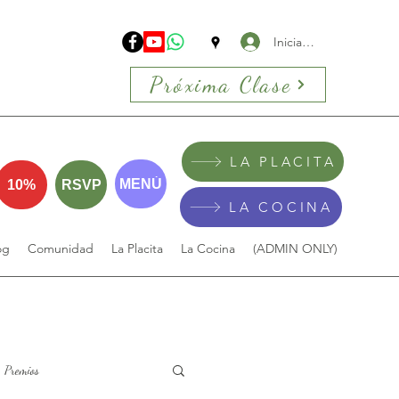
Iniciar sesión
Próxima Clase
LA PLACITA
MENÚ
10%
RSVP
LA COCINA
og
Comunidad
La Placita
La Cocina
(ADMIN ONLY)
Premios