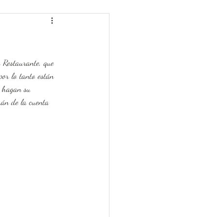
 Restaurante, que 
por lo tanto están 
e hagan su 
rán de la cuenta  