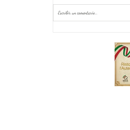
Anoche. con la entrega de los diplomas ,
hemos graduados todos los estudiantes
Escribir un comentario...
del tercer curso basico de Cucina Italiana.
El evento, organizado por La Cucina
Italiana di Franco e Gemma , representa