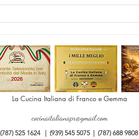
ESPECIAL NUEVO CURSO
Que 
BASICO DE COCINA
avan
ITALIANA PARA
PRINCIPIANTE
La Cucina Italiana di Franco e Gemma
cocinaitalianapr@gmail.com
(787) 525 1624 | (939) 545 5075 | (787) 688 9808