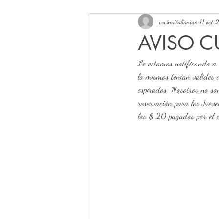
cocinaitalianapr
11 oct
AVISO C
Le estamos notificando a 
lo mismos tenían valides d
espirados. Nosotros no so
reservación para los Jueve
los $ 20 pagados por el 