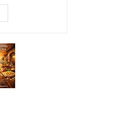
quiere decir curso
zado