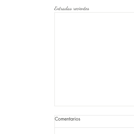
Entradas recientes
GRADUACION TERCER
Comentarios
CURSO BASICO DE
COCINA ITALIANA