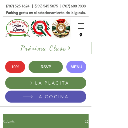
(787) 525 1624
|
(939) 545 5075
|
(787) 688 9808
Parking gratis en el estacionamiento de la Iglesia.
Próxima Clase
10%
RSVP
MENÚ
LA PLACITA
LA COCINA
Entrada