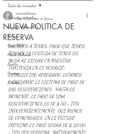
Todas las entradas
cocinaitalianapr
Todas las entradas
8 oct 2024
1 min de lectura
NUEVA POLITICA DE
Cervezas Artesanales
RESERVA
Videos
Fotos 360
SALUDOS A TODOS, PARA QUE TODOS 
TENGAN LA CERTEZA DE TENER SU 
Platos Italianos
MESA AL LLEGAR EN NUESTRA 
Risotto
TRATTORIA EN EL HORARIO 
Premios
ESTABLECIDO APROBADO, ESTAMOS 
CAMBIANDO EL SISTEMA DE PAGO DE 
Premios
LAS RESERVACIONES . HASTA EL 
MOMENTO, EL PAGO DE UNA 
RESERVACIONES ES DE $ 50 + IVU 
INDEPENDIENTEMENTE  DEL NUMER 
DE COMENSALES .EN EL FUTURO 
PROXIMO EL PAGO SERA'A DE $ 20.00 
+ IVU POR PERSONA , NATURALMENTE 