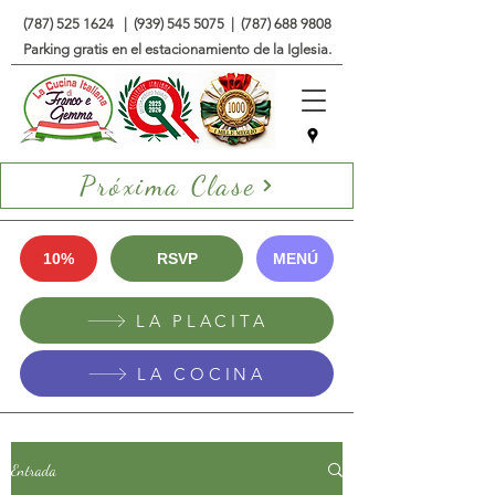
(787) 525 1624
|
(939) 545 5075
|
(787) 688 9808
Parking gratis en el estacionamiento de la Iglesia.
Próxima Clase
10%
RSVP
MENÚ
LA PLACITA
LA COCINA
Entrada