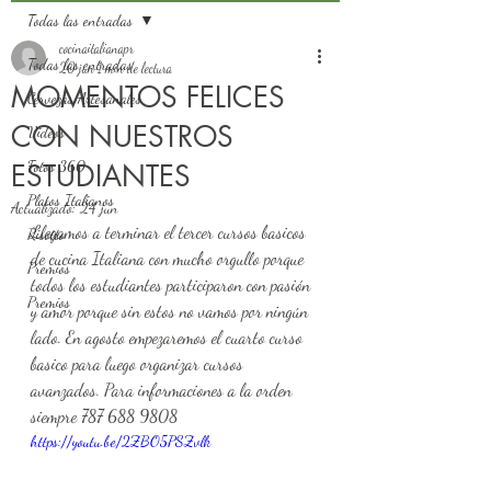
Todas las entradas
cocinaitalianapr
Todas las entradas
20 jun
1 min de lectura
MOMENTOS FELICES
Cervezas Artesanales
CON NUESTROS
Videos
Fotos 360
ESTUDIANTES
Platos Italianos
Actualizado:
24 jun
Llegamos a terminar el tercer cursos basicos 
Risotto
de cucina Italiana con mucho orgullo porque 
Premios
todos los estudiantes participaron con pasión 
Premios
y amor porque sin estos no vamos por ningún 
lado. En agosto empezaremos el cuarto curso 
basico para luego organizar cursos 
avanzados. Para informaciones a la orden 
siempre 787 688 9808
https://youtu.be/2ZBO5PSZvlk