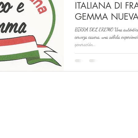
ITALIANA DI F
GEMMA NUEVA
ITALIANAS ART
BIRRA DEL EREMO Una auténtica pa
cerveza casera, una sólida experien
generación...