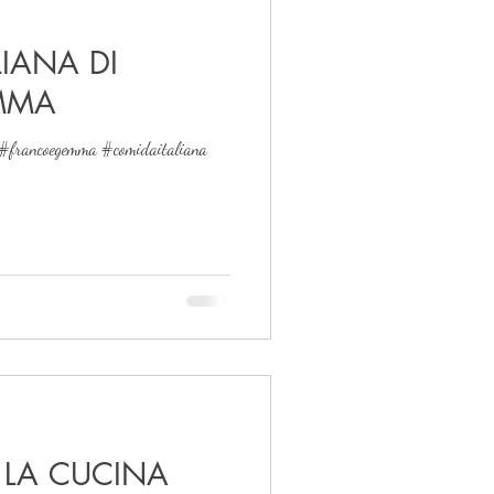
LIANA DI
MMA
 #francoegemma #comidaitaliana
 LA CUCINA