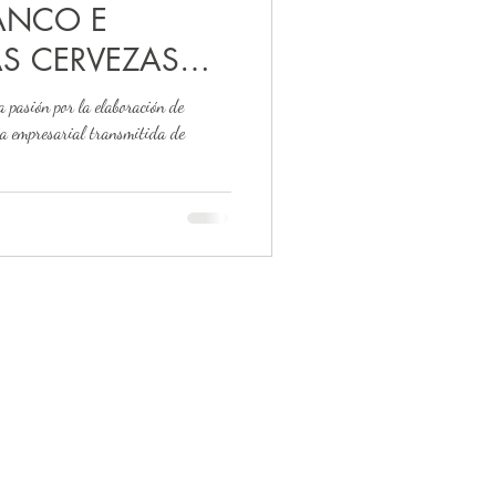
RANCO E
S CERVEZAS
ESANALES
sión por la elaboración de
cia empresarial transmitida de