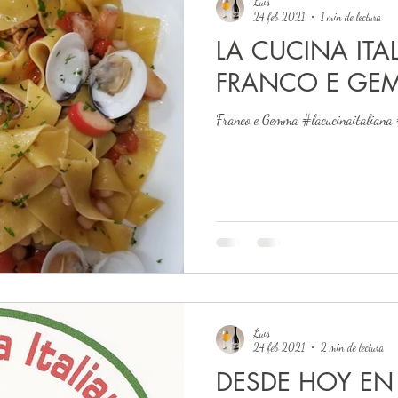
Luis
24 feb 2021
1 min de lectura
LA CUCINA ITA
FRANCO E GE
Franco e Gemma #lacucinaitaliana
Luis
24 feb 2021
2 min de lectura
DESDE HOY EN