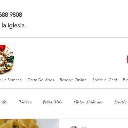
 688 9808
la Iglesia.
 La Semana
Carta De Vinos
Reserva Online
Sobre el Chef
Bl
nales
Videos
Fotos 360
Platos Italianos
Risotto