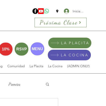
Iniciar sesión
Próxima Clase
LA PLACITA
MENÚ
10%
RSVP
LA COCINA
og
Comunidad
La Placita
La Cocina
(ADMIN ONLY)
Premios