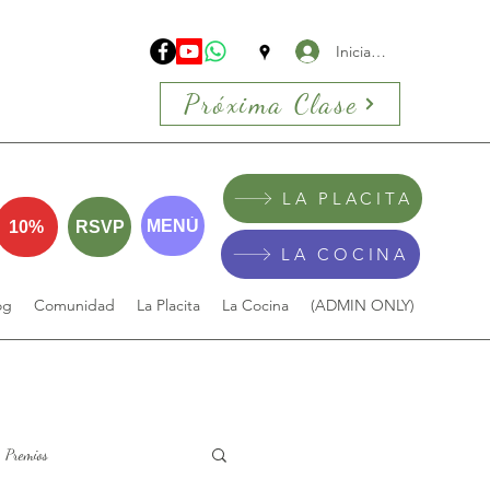
Iniciar sesión
Próxima Clase
LA PLACITA
MENÚ
10%
RSVP
LA COCINA
og
Comunidad
La Placita
La Cocina
(ADMIN ONLY)
Premios