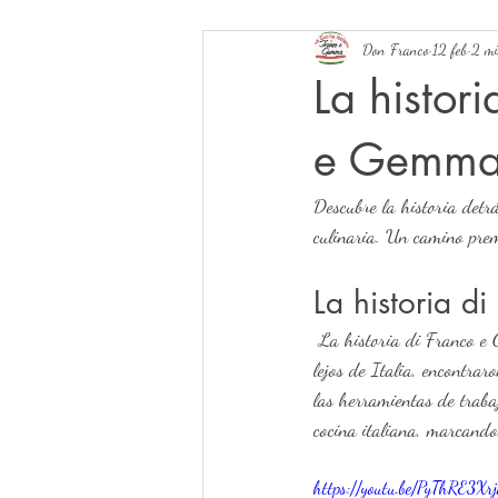
Don Franco
12 feb
2 mi
La histor
e Gemma 
Descubre la historia detr
culinaria. Un camino prem
La historia d
 La historia di Franco e Gemma es un fascinante relato que ilustra cómo, al estar inmersos en una nueva cultura 
lejos de Italia, encontra
las herramientas de traba
cocina italiana, marcando
https://youtu.be/PyThRE3