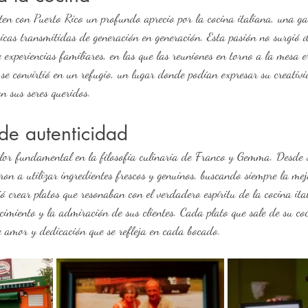
cnicas transmitidas de generación en generación. Esta pasión no surgió
de experiencias familiares, en las que las reuniones en torno a la mesa e
 se convirtió en un refugio, un lugar donde podían expresar su creativ
n sus seres queridos.
de autenticidad
on a utilizar ingredientes frescos y genuinos, buscando siempre la mej
ió crear platos que resonaban con el verdadero espíritu de la cocina ita
ocimiento y la admiración de sus clientes. Cada plato que sale de su c
e amor y dedicación que se refleja en cada bocado.