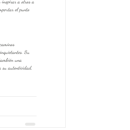
 inspirar a otros a 
mportar el punto 
inquietantes. Su 
 también una 
a su autenticidad, 