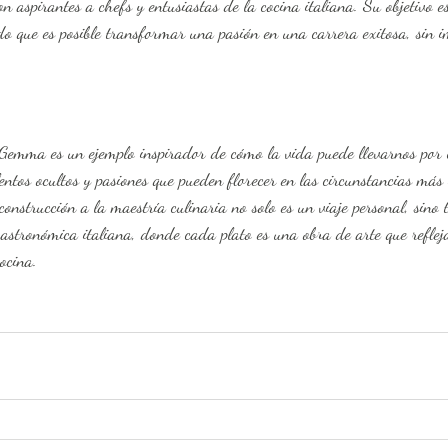
on aspirantes a chefs y entusiastas de la cocina italiana. Su objetivo es
do que es posible transformar una pasión en una carrera exitosa, sin i
entos ocultos y pasiones que pueden florecer en las circunstancias más 
 construcción a la maestría culinaria no solo es un viaje personal, sino
gastronómica italiana, donde cada plato es una obra de arte que reflej
cocina.