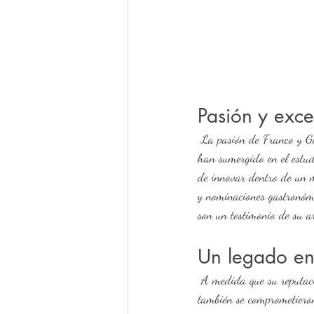
Pasión y exce
 La pasión de Franco y Gemma por la cocina italiana no se limita a la preparación de recetas tradicionales. Se 
han sumergido en el estud
de innovar dentro de un m
y nominaciones gastronómi
son un testimonio de su a
Un legado en
 A medida que su reputación crecía, Franco y Gemma no solo se convirtieron en referentes culinarios, sino que 
también se comprometieron