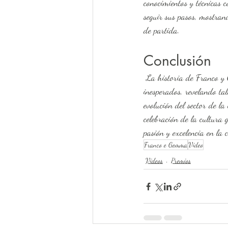
conocimientos y técnicas c
seguir sus pasos, mostran
de partida.
Conclusión
 La historia de Franco y Gemma es un ejemplo inspirador de cómo la vida puede llevarnos por caminos 
inesperados, revelando tal
evolución del sector de la
celebración de la cultura 
pasión y excelencia en la 
Franco e Gemma
Video
Videos
Premios