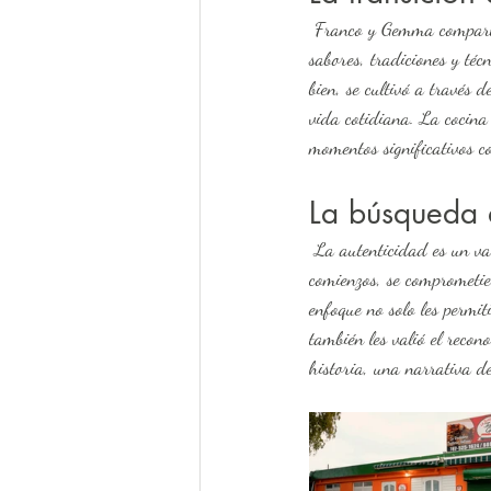
 Franco y Gemma comparten con Puerto Rico un profundo aprecio por la cocina italiana, una gastronomía rica en 
sabores, tradiciones y té
bien, se cultivó a través 
vida cotidiana. La cocina
momentos significativos co
La búsqueda 
 La autenticidad es un valor fundamental en la filosofía culinaria de Franco y Gemma. Desde sus humildes 
comienzos, se comprometier
enfoque no solo les permit
también les valió el recon
historia, una narrativa d