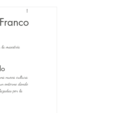
 Franco
 la maestría 
do
n un entorno donde 
lazadas por la 