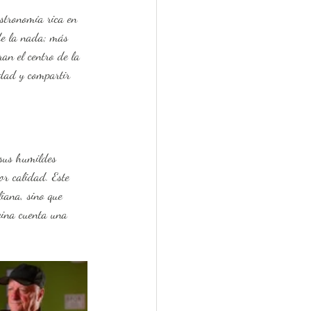
 de la nada; más 
ran el centro de la 
idad y compartir 
or calidad. Este 
liana, sino que 
ocina cuenta una 