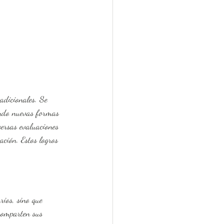
ando nuevas formas 
versas evaluaciones 
ción. Estos logros 
comparten sus 