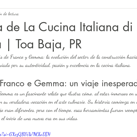
n de lectura
ia de La Cucina Italiana di
| Toa Baja, PR
ás de Franco y Gemma: la evolución del sector de la construcción hacia
iado por su autenticidad, pasión y excelencia en la cocina italiana.
i Franco e Gemma: un viaje inespera
ron su verdadera vocación en el arte culinario. Su historia comienza e
jo eran diferentes, pero con el tiempo, esas herramientas fueron reemp
 el inicio de una nueva era en sus vidas.
Xrjo?si=GXczQ8VcWNCbvDIH