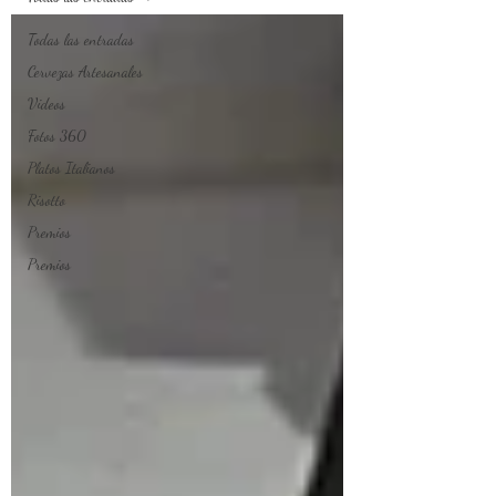
Todas las entradas
Cervezas Artesanales
Videos
Fotos 360
Platos Italianos
Risotto
Premios
Premios