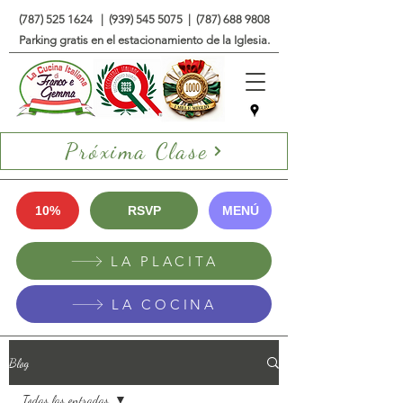
(787) 525 1624
|
(939) 545 5075
|
(787) 688 9808
Parking gratis en el estacionamiento de la Iglesia.
Próxima Clase
10%
RSVP
MENÚ
LA PLACITA
LA COCINA
Blog
Todas las entradas